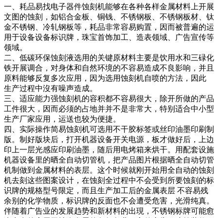
一、耗品易找电子器件蚀刻机能够在各种各样金属材料上开展
文图的蚀刻，如铝合金板、铜钱、不锈钢板、不锈钢板材、钛
金不锈钢、冷轧钢板等，耗品非常容易购置，因而被普遍的运
用于设备设备标识牌，珠宝首饰加工、造表领域、广告宣传等
领域。
二、低碳环保蚀刻液选用的关键原材料主要是饮用水和三碌化
铁开展调合，对身体和自然环境的不容易造成不良影响，并且
原料能够反复多次应用，因为选用蚀刻机自喷的方法，因此
生产过程中沒有噪声造成。
三、适应能力强蚀刻机的容积都不容易很大，除开所做的产品
工件很大，因而必须的占地并并不是非常大，特别适合中小型
生产厂家应用，运送也较为便捷。
四、实际操作简易蚀刻机可选用不干胶标签或丝印油墨印刷制
版。制好版块后，打开机器设备开关电源，板才做好后，上边
印上一层光感应印刷油墨，随后用电烤箱来烘干。用配套设施
机器设备里的晒全自动切管机，把产品图片根据晒全自动切管
机制做到金属材料的表层。这个时候就刚开始用全自动的蚀刻
机去刻这些图案设计，在蚀刻全过程中不会受到所要蚀刻的标
识牌的规格型号限定，而且生产加工后的金属表层 不容易残
余别的化学物质，标识牌的反面也不会遭受危害，光滑纯真。
伴随着广告业的发展趋势和新材料的出現，不锈钢标牌可能愈