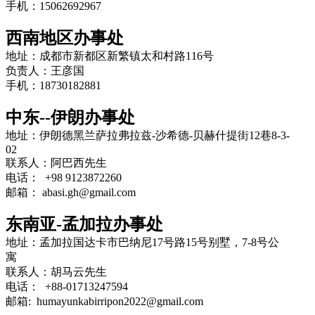
手机：15062692967
西南地区办事处
地址：成都市新都区新繁镇太和村路116号
负责人：王彦国
手机：18730182881
中东--伊朗办事处
地址：伊朗德黑兰萨拉弗拉兹-沙希德-贝赫什提街12巷8-3-
02
联系人：阿巴西先生
电话： +98 9123872260
邮箱： abasi.gh@gmail.com
东南亚-孟加拉办事处
地址：孟加拉国达卡市巴纳尼17号路15号别墅，7-8号公
寓
联系人：胡马云先生
电话： +88-01713247594
邮箱: humayunkabirripon2022@gmail.com