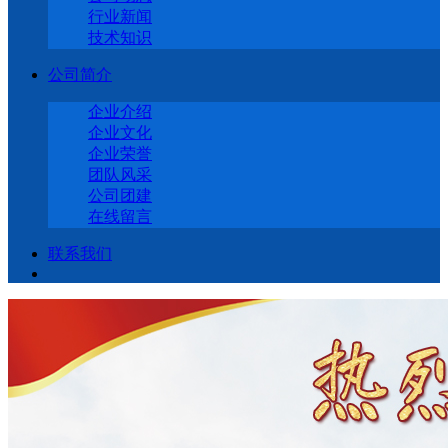
行业新闻
技术知识
公司简介
企业介绍
企业文化
企业荣誉
团队风采
公司团建
在线留言
联系我们