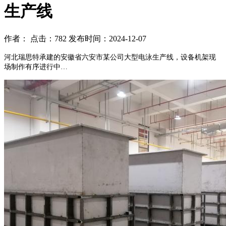
生产线
作者： 点击：782 发布时间：2024-12-07
河北瑞思特承建的安徽省六安市某公司大型电泳生产线，设备机架现
场制作有序进行中
…