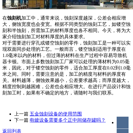
在
蚀刻机
加工中，通常来说，蚀刻深度越深，公差会相应增
大，侧蚀宽度也会变宽。根据不同类型的蚀刻工艺，如镂空蚀
刻和半蚀刻，所需加工的材料厚度也各不相同。今天，将为大
家介绍蚀刻加工对材料厚度的具体要求。
对于需要进行穿孔或镂空蚀刻的零件，蚀刻加工是一种可以实
现双面同步处理的工艺。一般而言，镂空蚀刻适用于厚度在
1.0毫米以内的材料，但过薄的材料在生产过程中容易导致机
器卡顿。市面上多数蚀刻加工厂家可以处理的薄材料为0.05毫
米，因此，对于镂空蚀刻的零件，适合加工厚度在0.02到1.0毫
米之间。同时，需要注意的是，加工的精度与材料的厚度有
关。材料越薄，侧蚀效果越小，公差要求越高；而厚度越大，
精度控制则越困难，公差也会相应增大。在进行产品设计和蚀
刻加工时，如果有不确定的地方，请随时与我们联系。
上一篇
五金蚀刻设备的使用范围
下一篇
电镀设备需要多个正中间储存罐吗？
返回列表