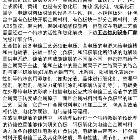
金或紫铜、黄铜；也是有分散化层，如镍-氮化硅、镍氟化石
墨等；电镀材料板材除铁设备基生铁、钢、不锈钢板外，还包
含中国有色板块开展金属材料、有色板块一部分金属材料、或
ABS塑胶、聚丙稀、聚砜和酚醛模塑料，但塑胶在电镀工艺前
需需经过一个特殊的活性和敏化解决，下边
五金蚀刻设备厂家
为您详细介绍。
五金蚀刻设备电镀工艺必须低电压、高电压的电源来给电镀槽
和由电镀液、被镀一部分（负极）和阳极氧化所组成的电解装
置供电系统。镀液的构成随镀层的不同而不同，但都带有给予
重金属离子主盐、能和主盐中的重金属离子产生络离子的络合
剂与能平稳涂层pH系数的调节剂。水溶液、阳极氧化表层活
性剂等特殊食用添加剂（如抛光液、晶体进行细化剂、整理平
整剂、润湿剂、地应力能够消除剂和玻璃防雾剂等）。电镀要
在外界静电场的影响下根据电极反应式将电镀工艺溶液中的重
金属离子转变成金属原子，而且金属材料附着在负极里的加工
工艺。因而，它是一种金属材料电沉积加工工艺，包含高效液
相传热、电化学腐蚀、电结晶体等流程。
在盛满电镀液的镀槽中，将清理后经过一个独特数据的预处理
的待镀位置能够作为研究负极，阳极氧化为电镀金金属材料，
两方面各自接稳压电源的正负供货。电镀液由带有不一样金属
材料开展电镀工艺及其化学物质、导电性盐、调节剂、pH调