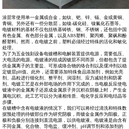
涂层常使用单一金属或合金，如钛、钯、锌、镉、金或黄铜、
青铜。另外还有一些分散层，如镍-碳化硅、镍氟化石墨等。
电镀材料的基材不仅包括铁基铸铁、钢、不锈钢，还包括中国
有色金属、有色部分金属，以及ABS塑料、聚丙烯、聚砜和酚
醛塑料。然而，在电镀之前，塑料必须经过特殊的活化和敏化
处理。
为了为五金蚀刻设备电镀槽和电解装置提供电源，需要低压、
大电流的电源。电镀液的组成因镀层不同而异，但都包含了提
供金属离子的主要盐、可形成络合物的络合剂以及缓冲剂以稳
定镀层pH值。此外，还需要添加特殊食品添加剂，例如光亮
剂、晶粒进行细化剂、整平剂、润湿剂、应力减轻剂和防雾
剂。电镀工艺是在外部电场的作用下完成的，当电极反应使电
镀液中的金属离子还原成金属原子并沉积在阴极上时，产生金
属电沉积。此工艺可以分为液相传质、电化学反应和电结晶等
步骤。
在镀槽中含有电镀液的情况下，我们可以将经过清洗和特殊数
据预处理的待镀部位作为研究阴极，而镀金金属作为阳极。正
极和负极分别连接到直流电源，以供电镀液。电镀液是由含有
不同金属、化合物、导电盐、缓冲剂、pH调节剂和添加剂的