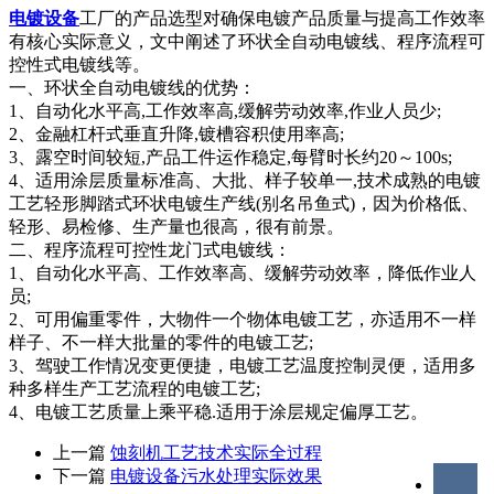
电镀设备
工厂的产品选型对确保电镀产品质量与提高工作效率
有核心实际意义，文中阐述了环状全自动电镀线、程序流程可
控性式电镀线等。
一、环状全自动电镀线的优势：
1、自动化水平高,工作效率高,缓解劳动效率,作业人员少;
2、金融杠杆式垂直升降,镀槽容积使用率高;
3、露空时间较短,产品工件运作稳定,每臂时长约20～100s;
4、适用涂层质量标准高、大批、样子较单一,技术成熟的电镀
工艺轻形脚踏式环状电镀生产线(别名吊鱼式)，因为价格低、
轻形、易检修、生产量也很高，很有前景。
二、程序流程可控性龙门式电镀线：
1、自动化水平高、工作效率高、缓解劳动效率，降低作业人
员;
2、可用偏重零件，大物件一个物体电镀工艺，亦适用不一样
样子、不一样大批量的零件的电镀工艺;
3、驾驶工作情况变更便捷，电镀工艺温度控制灵便，适用多
种多样生产工艺流程的电镀工艺;
4、电镀工艺质量上乘平稳.适用于涂层规定偏厚工艺。
上一篇
蚀刻机工艺技术实际全过程
下一篇
电镀设备污水处理实际效果