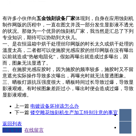
有许多小伙伴向
五金蚀刻设备厂家
体现到，自身在应用蚀刻机
制作网版的历程中，一直在图文并茂一部分发生显影液不透光
的状况。那做为一个优异的蚀刻机厂家，我当然是汇总了下列
专业知识，期待可以协助到大伙儿。
一、是在恒温箱中烘干处理丝印网版的时长太久或烘干处理的
溫度太高，二者都可以使施胶光感应胶的丝印网版在沒有曝出
以前就造成“热敏电阻化”，假如再曝出就造成过多曝出，因
而，图象无法显透了。
二、在施胶光感应胶时，因为施胶的频率较多，施胶时又不留
意遮光实际操作导致多次曝出，再曝光时就无法显透图象。
三、晒板灯源抗压强度很大，晒板時间过长导致过爆，导致显
影液艰难。有时候图象差距过小，曝出时便会造成过爆，导致
显影液艰难。
上一篇
电镀设备坏掉该怎么办
下一篇
镂空雕花蚀刻机生产加工特别注意的事宜
返回列表
研发专利
在线留言