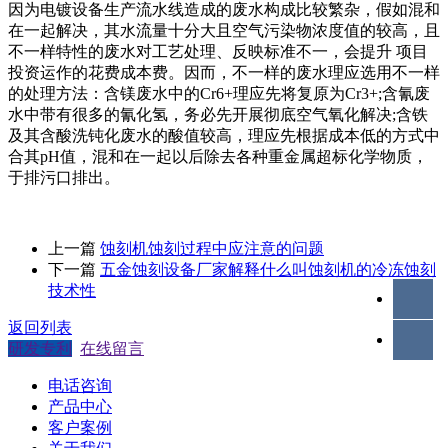
因为电镀设备生产流水线造成的废水构成比较繁杂，假如混和
在一起解决，其水流量十分大且空气污染物浓度值的较高，且
不一样特性的废水对工艺处理、反映标准不一，会提升 项目
投资运作的花费成本费。因而，不一样的废水理应选用不一样
的处理方法：含镁废水中的Cr6+理应先将复原为Cr3+;含氰废
水中带有很多的氰化氢，务必先开展彻底空气氧化解决;含铁
及其含酸洗钝化废水的酸值较高，理应先根据成本低的方式中
合其pH值，混和在一起以后除去各种重金属超标化学物质，
于排污口排出。
上一篇
蚀刻机蚀刻过程中应注意的问题
下一篇
五金蚀刻设备厂家解释什么叫蚀刻机的冷冻蚀刻
技术性
返回列表
研发专利
在线留言
电话咨询
产品中心
客户案例