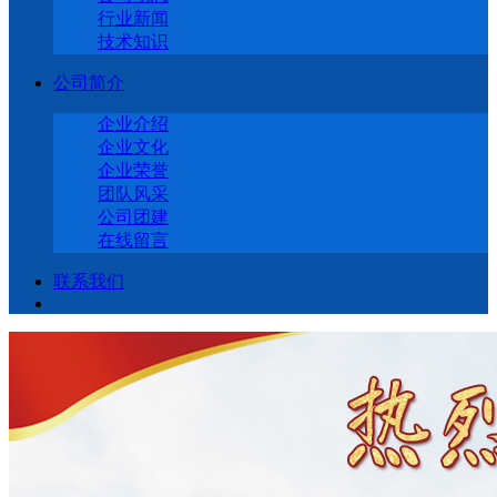
行业新闻
技术知识
公司简介
企业介绍
企业文化
企业荣誉
团队风采
公司团建
在线留言
联系我们