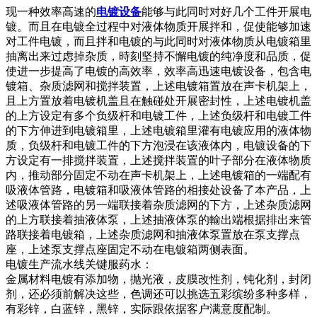
现一种效率高速的
电镀设备
能够与此同时对好几个工件开展电
镀。而且在电镀全过程中对液体物质开展拌和，促使能够加速
对工件电镀，而且拌和电镀的与此同时对液体物质从电镀箱里
抽离出来过虑掉杂质，時刻坚持不懈电镀的纯净度和品质，促
使进一步提高了电镀的高效率，效率高迅速电镀设备，包含电
镀箱、杂质滤网和搅拌装置，上述电镀箱置放在声卡机架上，
且上方置放着电镀机盖且在触碰处开展密封性，上述电镀机盖
的上方设定有多个负级杆和电镀工件，上述负级杆和电镀工件
的下方伸进到电镀箱里，上述电镀箱里灌有电镀应用的液体物
质，负级杆和电镀工件的下方泡浸在该液体内，电镀设备的下
方设定有一排搅拌装置，上述搅拌装置的叶子部分在液体物质
内，推动部分固定不动在声卡机架上，上述电镀箱的一端配有
吸液体管路，电镀箱和吸液体管路的相接处设备了本产品，上
述吸液体管路的另一端联接着杂质滤网的下方，上述杂质滤网
的上方联接着抽液体泵，上述抽液体泵的輸出端根据排出来管
路联接着电镀箱，上述杂质滤网和抽液体泵置放在泵支撑点
座，上述泵支撑点座固定不动在电镀箱两侧表面。
电镀生产流水线关键服药水：
金属材料电镀有添加物，抛光液，皮膜改性剂，钝化剂，封闭
剂，还必须前解决这些，色调还可以挑选五彩缤纷多种多样，
有彩锌，白蓝锌，黑锌，实际跟依据客户满意度配制。