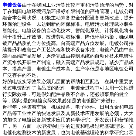
电镀设备
由于在我国工业污染比较严重和污染治理的局势，对
于在我国电镀环境污染环保标准限制值的严格管理，电镀公司
融合本公司状况，积极主动筹备资金分配设备更新改造，提升
环保治理设备，以达到新的环保标准。电镀污水处理武器装备
智能化。电镀设备的自动化技术、智能化系统、计算机化将有
利于提升工作效能、改进劳动者标准、降低环境污染，确保电
镀产品品质的全方位提高。向高端产品方位发展。电镀公司持
续提升和改善生产工艺流程和技术设备水准，电镀产品由中低
端向高端产品发展，逐渐完成由控制系统的自动化技术电镀生
产流水线开展生产制造，融入高端产品发展规定。减少产品成
本、提高产量。电镀生产成本高、生产率低是各地区电镀公司
广泛存在的不足。
好的电镀实际效果必须几层面的帮助相互配合，在其中重要的
莫过电镀配件了高品质的配件，电镀全过程中可以用一次性进
行实际效果，可是假如配件品质不合格，还必须事后的健全
等，因此 是的电镀实际效果必须是的电镀配件来进行。
近些年，伴随着车辆、机械设备、电子器件、日用五金和电器
产品等工业生产的快速发展及其新技术应用发展的必须，大大
的加快了电镀设备新技术应用的科学研究、开发设计和营销推
广，另一方面，水溶液物理学的进度和电极过程基础理论、光
电催化检测技术的新发展，也为电镀基础理论的科学研究出示