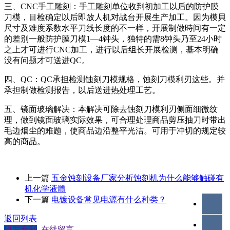
三、CNC手工雕刻：手工雕刻单位收到初加工以后的防护膜
刀模，目检确定以后即放人机对战台开展生产加工。因为模貝
尺寸及难度系数水平刀线长度的不一样，开展制做時间有一定
的差别一般防护膜刀模1—4钟头，独特的需8钟头乃至24小时
之上才可进行CNC加工，进行以后组长开展检测，基本明确
没有问题才可送进QC。
四、QC：QC承担检测蚀刻刀模规格，蚀刻刀模利刃这些。并
承担制做检测报告，以后送进热处理工艺。
五、镜面玻璃解决：本解决可除去蚀刻刀模利刃侧面细微纹
理，做到镜面玻璃实际效果，可合理处理商品剪压抽刀时带出
毛边烟尘的难题，使商品边沿整平光洁。可用于冲切的规定较
高的商品。
上一篇
五金蚀刻设备厂家分析蚀刻机为什么能够触碰有
机化学液體
下一篇
电镀设备常见电源有什么种类？
返回列表
研发专利
在线留言