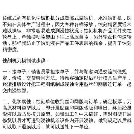
传统式的有机化学
蚀刻机
分成泼溅式腐蚀机、水准蚀刻机，殊
不知在具体生产过程中，因为各种各样缘故，蚀刻精密度通常
难以操纵，非常容易造成测浸蚀状况；蚀刻机将产品工件夹在
轮盘上，单独摆动喷架由下往上髙压自喷，另外轮盘也匀速转
动，那样就防止了蚀刻液在产品工件表层的残余，提升了蚀刻
精密度。
蚀刻机刀模制做步骤：
一：接单子：销售员承担接单子，并与顾客沟通交流制做规
定，价格，交货時间方法。待顾客确定以后即开模具生产单，
逐渐排版设计把工程图纸制成浸蚀专用型丝印网版连订单一起
交由浸蚀部。
二、化学腐蚀：蚀刻单位收到丝印网版与订单，确定板厚，刀
高原材料类型以后，即开展贴丝印网版晒版和曝出。终历经显
影液以后凸显模貝原型。如曝出工作中未搞好，需对图型开展
修复以后才可进到浸蚀机器设备内开展浸蚀。做到规定以后就
可以取下退膜以后，就可以送礼下一单位。