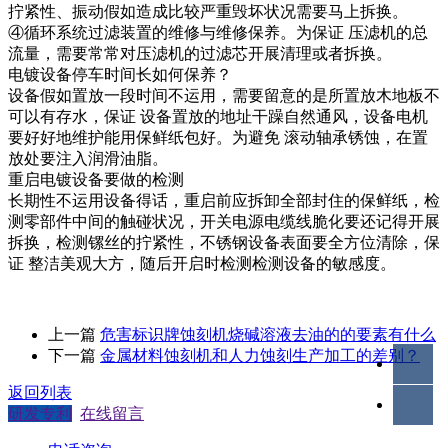
拧紧性、振动假如造成比较严重毁坏状况需要马上拆换。
④循环系统过滤装置的维修与维修保养。为保证 压滤机的总
流量，需要常常对压滤机的过滤芯开展清理或者拆换。
电镀设备停车时间长如何保养？
设备假如置放一段时间不运用，需要留意的是所置放木地板不
可以有存水，保证 设备置放的地址干躁自然通风，设备电机
要好好地维护能用保鲜纸包好。为避免 滚动轴承锈蚀，在置
放处要注入润滑油脂。
重启电镀设备要做的检测
长期性不运用设备得话，重启前应拆卸全部封住的保鲜纸，检
测零部件中间的触碰状况，开关电源电缆线脆化要还记得开展
拆换，检测镙丝的拧紧性，不锈钢设备表面要全方位清除，保
证 整洁美观大方，随后开启时检测检测设备的敏感度。
上一篇
危害标识牌蚀刻机烧碱溶液去油的的要素有什么
下一篇
金属材料蚀刻机和人力蚀刻生产加工的差别？
返回列表
研发专利
在线留言