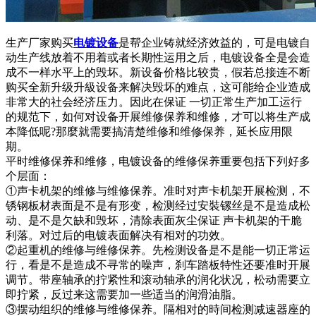
生产厂家购买
电镀设备
是帮企业铸就经济效益的，可是电镀自
动生产线放着不用着或者长期性运用之后，电镀设备全是会造
成不一样水平上的毁坏。新设备价格比较贵，假若总接连不断
购买全新升级升級设备来解决毁坏的难点，这可能给企业造成
非常大的社会经济压力。因此在保证 一切正常生产加工运行
的规范下，如何对设备开展维修保养和维修，才可以将生产成
本降低呢?那麼就需要搞清楚维修和维修保养，延长应用限
期。
平时维修保养和维修，电镀设备的维修保养重要包括下列好多
个层面：
①声卡机架的维修与维修保养。准时对声卡机架开展检测，不
锈钢板材表面是不是有形变，检测经过安裝镙丝是不是造成松
动、是不是欠缺和毁坏，清除表面灰尘保证 声卡机架的干脆
利落。对过后的电镀表面解决有相对的功效。
②起重机的维修与维修保养。先检测设备是不是能一切正常运
行，看是不是造成不寻常的噪声，刹车踏板特性还要准时开展
调节。带座轴承的拧紧性和滚动轴承的润化状况，松动需要立
即拧紧，反过来这需要加一些适当的润滑油脂。
③摆动组织的维修与维修保养。隔相对的時间检测减速器座的